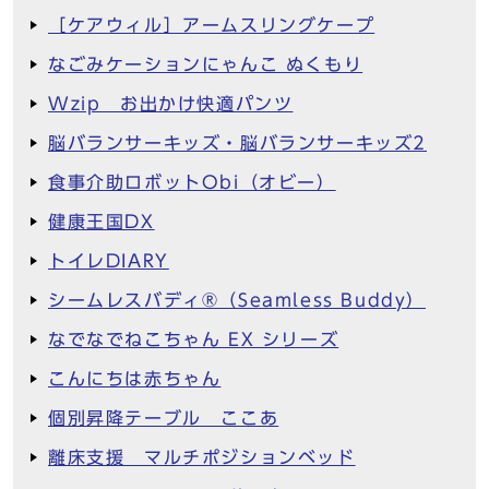
［ケアウィル］アームスリングケープ
なごみケーションにゃんこ ぬくもり
Wzip お出かけ快適パンツ
脳バランサーキッズ・脳バランサーキッズ2
食事介助ロボットObi（オビー）
健康王国DX
トイレDIARY
シームレスバディ®︎（Seamless Buddy）
なでなでねこちゃん EX シリーズ
こんにちは赤ちゃん
個別昇降テーブル ここあ
離床支援 マルチポジションベッド