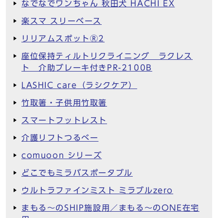
なでなでワンちゃん 秋田犬 HACHI EX
楽スマ スリーベース
リリアムスポットⓇ2
座位保持ティルトリクライニング ラクレス
ト 介助ブレーキ付きPR-2100B
LASHIC care（ラシクケア）
竹取箸・子供用竹取箸
スマートフットレスト
介護リフトつるべー
comuoon シリーズ
どこでもミラバスポータブル
ウルトラファインミスト ミラブルzero
まもる～のSHIP施設用／まもる～のONE在宅