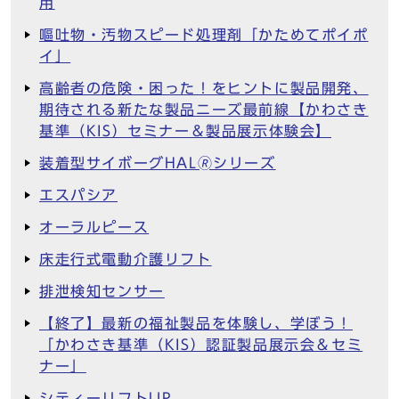
用
嘔吐物・汚物スピード処理剤「かためてポイポ
イ」
高齢者の危険・困った！をヒントに製品開発、
期待される新たな製品ニーズ最前線【かわさき
基準（KIS）セミナー＆製品展示体験会】
装着型サイボーグHAL🄬シリーズ
エスパシア
オーラルピース
床走行式電動介護リフト
排泄検知センサー
【終了】最新の福祉製品を体験し、学ぼう！
「かわさき基準（KIS）認証製品展示会＆セミ
ナー」
シティーリフトUP