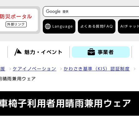
防災ポータル
外部リンク
Language
よくある質問
FAQ
AIチャッ
て
魅力・イベント
事業者
支援
ケアイノベーション
かわさき基準（KIS）認証制度
用晴雨兼用ウェア
］車椅子利用者用晴雨兼用ウェア