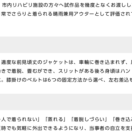
、市内リハビリ施設の方々へ試作品を幾度となくお渡し
日常でさらりと着られる晴雨兼用アウターとして評価され
、適度な前見頃丈のジャケットは、車輪に巻き込まれず、
動きで着脱、畳むができ、スリットがある後ろ身頃はハン
式。膝掛けのベルトは6つの固定方法から選べ、左右差込
一人で着られない」「蒸れる」「着脱しづらい」「巻き込
天時でも気軽に外出できるようになり、当事者の自立を支