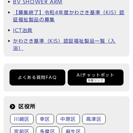
BV SHOWER ARM
【募集終了】令和4年度かわさき基準（KIS）認
証福祉製品の募集
ICT治具
かわさき基準（KIS）認証福祉製品一覧（入
浴）
AIチャットボット
よくある質問FAQ
外部リンク
区役所
川崎区
幸区
中原区
高津区
宮前区
多摩区
麻生区