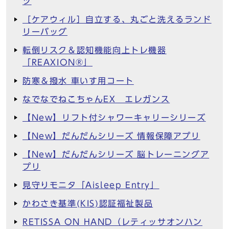
ツ
［ケアウィル］自立する、丸ごと洗えるランド
リーバッグ
転倒リスク＆認知機能向上トレ機器
「REAXION®︎」
防寒＆撥水 車いす用コート
なでなでねこちゃんEX エレガンス
【New】リフト付シャワーキャリーシリーズ
【New】だんだんシリーズ 情報保障アプリ
【New】だんだんシリーズ 脳トレーニングア
プリ
見守りモニタ「Aisleep Entry」
かわさき基準(KIS)認証福祉製品
RETISSA ON HAND（レティッサオンハン