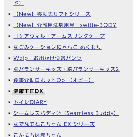
ド）
【New】移動式リフトシリーズ
【New】介護用洗身用具 switle-BODY
［ケアウィル］アームスリングケープ
なごみケーションにゃんこ ぬくもり
Wzip お出かけ快適パンツ
脳バランサーキッズ・脳バランサーキッズ2
食事介助ロボットObi（オビー）
健康王国DX
トイレDIARY
シームレスバディ®︎（Seamless Buddy）
なでなでねこちゃん EX シリーズ
こんにちは赤ちゃん