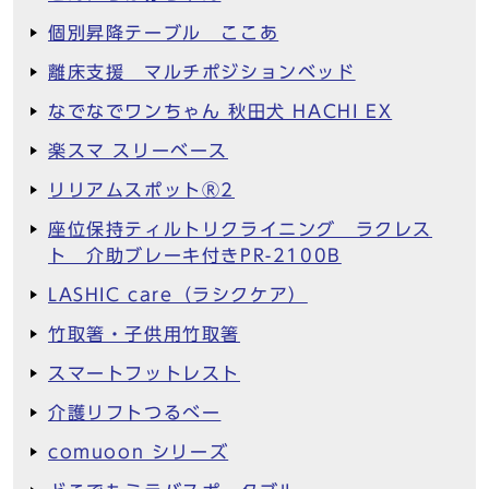
個別昇降テーブル ここあ
離床支援 マルチポジションベッド
なでなでワンちゃん 秋田犬 HACHI EX
楽スマ スリーベース
リリアムスポットⓇ2
座位保持ティルトリクライニング ラクレス
ト 介助ブレーキ付きPR-2100B
LASHIC care（ラシクケア）
竹取箸・子供用竹取箸
スマートフットレスト
介護リフトつるべー
comuoon シリーズ