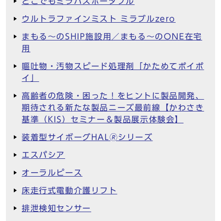
どこでもミラバスポータブル
ウルトラファインミスト ミラブルzero
まもる～のSHIP施設用／まもる～のONE在宅
用
嘔吐物・汚物スピード処理剤「かためてポイポ
イ」
高齢者の危険・困った！をヒントに製品開発、
期待される新たな製品ニーズ最前線【かわさき
基準（KIS）セミナー＆製品展示体験会】
装着型サイボーグHAL🄬シリーズ
エスパシア
オーラルピース
床走行式電動介護リフト
排泄検知センサー