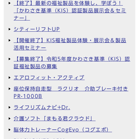
【終了】最新の福祉製品を体験し、学ぼう！
「かわさき基準（KIS）認証製品展示会＆セミ
ナー」
シティーリフトUP
【開催終了】KIS福祉製品体験・展示会＆製品
活用セミナー
【募集終了】令和5年度かわさき基準（KIS）認
証福祉製品の募集
エアロフィット・アクティブ
座位保持自走型 ラクリオ 介助ブレーキ付き
PR-1000B
ライフリズムナビ+Dr.
介護ソフト「まもる君クラウド」
脳体力トレーナーCogEvo（コグエボ）