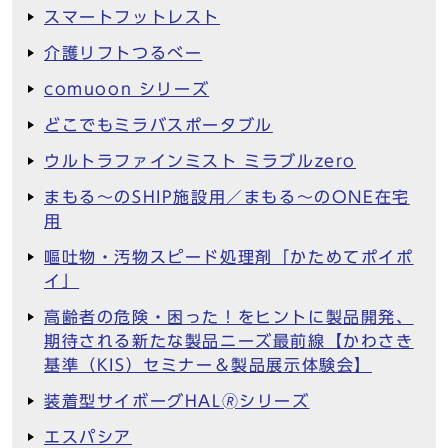
スマートフットレスト
介護リフトつるべー
comuoon シリーズ
どこでもミラバスポータブル
ウルトラファインミスト ミラブルzero
まもる～のSHIP施設用／まもる～のONE在宅
用
嘔吐物・汚物スピード処理剤「かためてポイポ
イ」
高齢者の危険・困った！をヒントに製品開発、
期待される新たな製品ニーズ最前線【かわさき
基準（KIS）セミナー＆製品展示体験会】
装着型サイボーグHAL🄬シリーズ
エスパシア