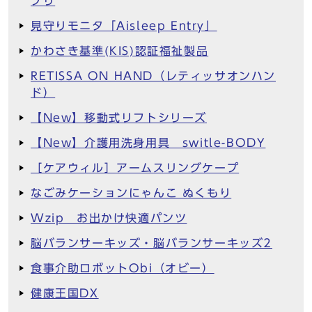
プリ
見守りモニタ「Aisleep Entry」
かわさき基準(KIS)認証福祉製品
RETISSA ON HAND（レティッサオンハン
ド）
【New】移動式リフトシリーズ
【New】介護用洗身用具 switle-BODY
［ケアウィル］アームスリングケープ
なごみケーションにゃんこ ぬくもり
Wzip お出かけ快適パンツ
脳バランサーキッズ・脳バランサーキッズ2
食事介助ロボットObi（オビー）
健康王国DX