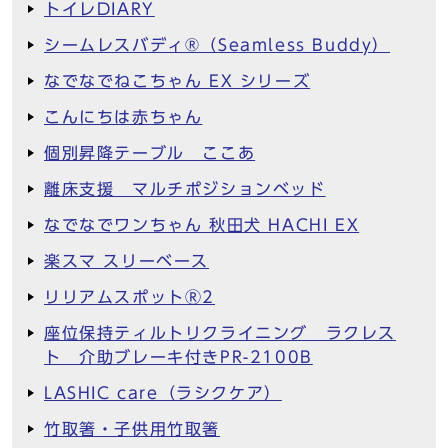
トイレDIARY
シームレスバディ®︎（Seamless Buddy）
なでなでねこちゃん EX シリーズ
こんにちは赤ちゃん
個別昇降テーブル ここあ
離床支援 マルチポジションベッド
なでなでワンちゃん 秋田犬 HACHI EX
楽スマ スリーベース
リリアムスポットⓇ2
座位保持ティルトリクライニング ラクレス
ト 介助ブレーキ付きPR-2100B
LASHIC care（ラシクケア）
竹取箸・子供用竹取箸