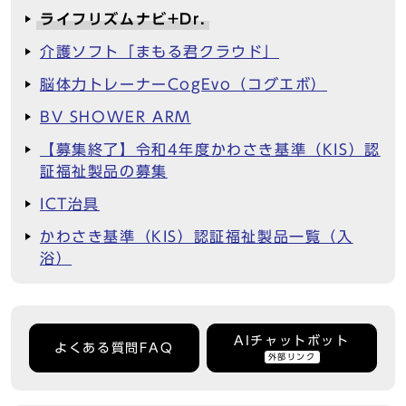
ライフリズムナビ+Dr.
介護ソフト「まもる君クラウド」
脳体力トレーナーCogEvo（コグエボ）
BV SHOWER ARM
【募集終了】令和4年度かわさき基準（KIS）認
証福祉製品の募集
ICT治具
かわさき基準（KIS）認証福祉製品一覧（入
浴）
AIチャットボット
よくある質問FAQ
外部リンク