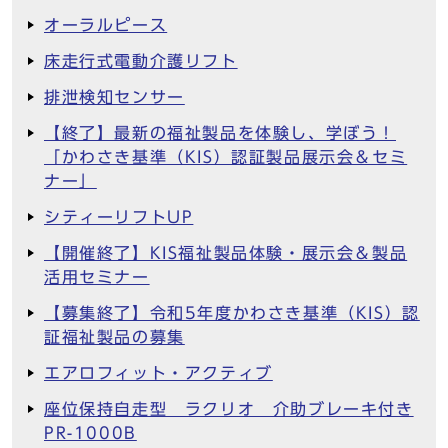
オーラルピース
床走行式電動介護リフト
排泄検知センサー
【終了】最新の福祉製品を体験し、学ぼう！
「かわさき基準（KIS）認証製品展示会＆セミ
ナー」
シティーリフトUP
【開催終了】KIS福祉製品体験・展示会＆製品
活用セミナー
【募集終了】令和5年度かわさき基準（KIS）認
証福祉製品の募集
エアロフィット・アクティブ
座位保持自走型 ラクリオ 介助ブレーキ付き
PR-1000B