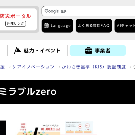
防災ポータル
外部リンク
Language
よくある質問
FAQ
AIチャッ
て
魅力・イベント
事業者
支援
ケアイノベーション
かわさき基準（KIS）認証制度
ラブルzero