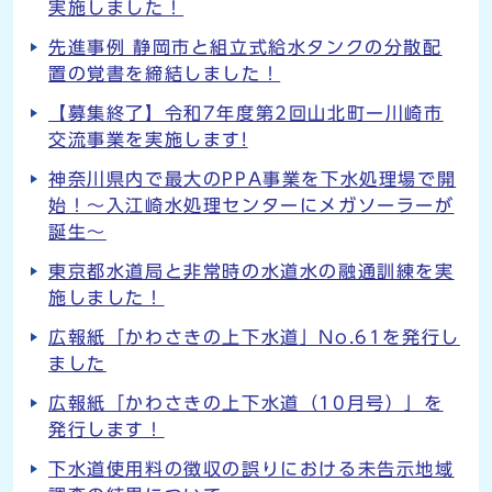
実施しました！
先進事例 静岡市と組立式給水タンクの分散配
置の覚書を締結しました！
【募集終了】令和7年度第2回山北町ー川崎市
交流事業を実施します!
神奈川県内で最大のPPA事業を下水処理場で開
始！～入江崎水処理センターにメガソーラーが
誕生～
東京都水道局と非常時の水道水の融通訓練を実
施しました！
広報紙「かわさきの上下水道」No.61を発行し
ました
広報紙「かわさきの上下水道（10月号）」を
発行します！
下水道使用料の徴収の誤りにおける未告示地域