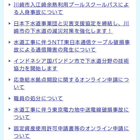
川崎市入江崎余熱利用プールスクールバスによ
る人身事故について
日本下水道事業団と災害支援協定を締結し、川
崎市の下水道の減災対策を強化します！
水道工事に伴うNTT東日本通信ケーブル破損事
故による通信障害の発生について
インドネシア国バンドン市で下水道分野の技術
協力を開始します
応急給水拠点開設に関するオンライン申請につ
いて
職員の処分について
水道工事に伴う東京電力地中送電線破損事故に
ついて
固定資産使用許可申請書等のオンライン申請に
ついて