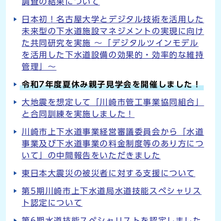
調査の結果について
日本初！名古屋大学とデジタル技術を活用した
未来型の下水道施設マネジメントの実現に向け
た共同研究を実施 ～「デジタルツインモデル
を活用した下水道設備の効果的・効率的な維持
管理」～
令和7年度夏休み親子見学会を開催しました！
大地震を想定して「川崎市管工事業協同組合」
と合同訓練を実施しました！
川崎市上下水道事業経営審議委員会から「水道
事業及び下水道事業の料金制度等のあり方につ
いて」の中間報告をいただきました
東日本大震災の被災者に対する支援について
第5期川崎市上下水道局水道技能スペシャリス
ト認定について
第6期水道技能スペシャリストを認定しました