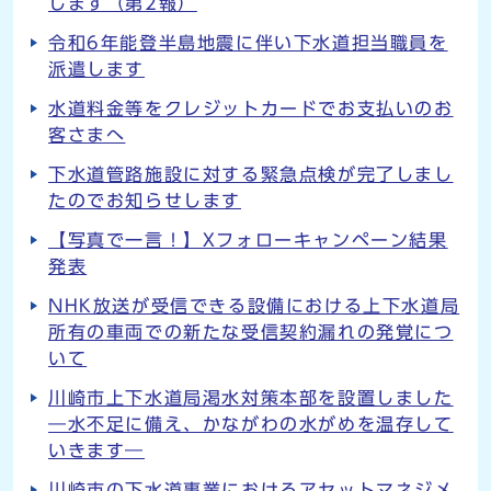
します（第2報）
令和6年能登半島地震に伴い下水道担当職員を
派遣します
水道料金等をクレジットカードでお支払いのお
客さまへ
下水道管路施設に対する緊急点検が完了しまし
たのでお知らせします
【写真で一言！】Xフォローキャンペーン結果
発表
NHK放送が受信できる設備における上下水道局
所有の車両での新たな受信契約漏れの発覚につ
いて
川崎市上下水道局渇水対策本部を設置しました
―水不足に備え、かながわの水がめを温存して
いきます―
川崎市の下水道事業におけるアセットマネジメ