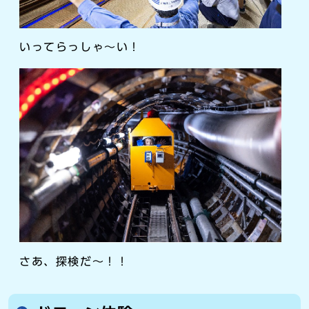
いってらっしゃ～い！
さあ、探検だ～！！