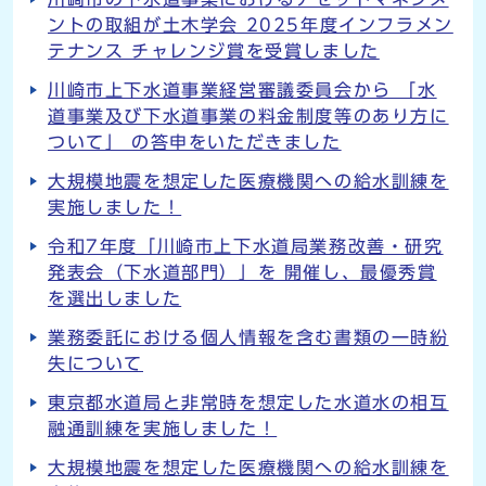
ントの取組が土木学会 2025年度インフラメン
テナンス チャレンジ賞を受賞しました
川崎市上下水道事業経営審議委員会から 「水
道事業及び下水道事業の料金制度等のあり方に
ついて」 の答申をいただきました
大規模地震を想定した医療機関への給水訓練を
実施しました！
令和7年度「川崎市上下水道局業務改善・研究
発表会（下水道部門）」を 開催し、最優秀賞
を選出しました
業務委託における個人情報を含む書類の一時紛
失について
東京都水道局と非常時を想定した水道水の相互
融通訓練を実施しました！
大規模地震を想定した医療機関への給水訓練を