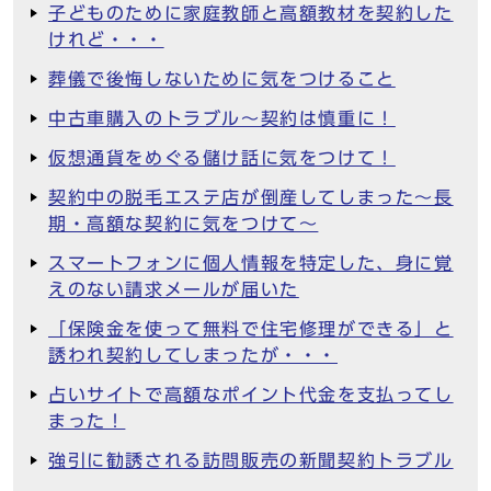
子どものために家庭教師と高額教材を契約した
けれど・・・
葬儀で後悔しないために気をつけること
中古車購入のトラブル～契約は慎重に！
仮想通貨をめぐる儲け話に気をつけて！
契約中の脱毛エステ店が倒産してしまった～長
期・高額な契約に気をつけて～
スマートフォンに個人情報を特定した、身に覚
えのない請求メールが届いた
「保険金を使って無料で住宅修理ができる」と
誘われ契約してしまったが・・・
占いサイトで高額なポイント代金を支払ってし
まった！
強引に勧誘される訪問販売の新聞契約トラブル