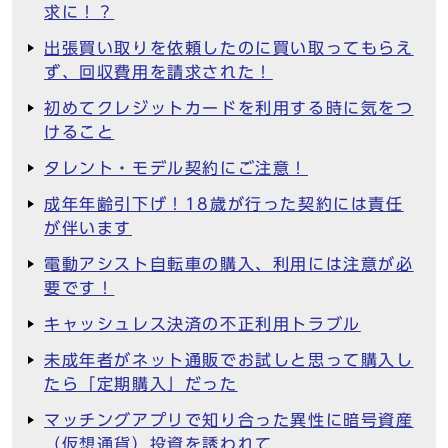
求に！？
出張買い取りを依頼したのに買い取ってもらえ
ず、回収費用を請求された！
初めてクレジットカードを利用する時に気をつ
けること
タレント・モデル契約にご注意！
成年年齢引下げ！18歳が行った契約には責任
が伴います
電動アシスト自転車の購入、利用には注意が必
要です！
キャッシュレス決済の不正利用トラブル
未成年者がネット通販でお試しと思って購入し
たら「定期購入」だった
マッチングアプリで知り合った異性に暗号資産
（仮想通貨）投資を誘われて