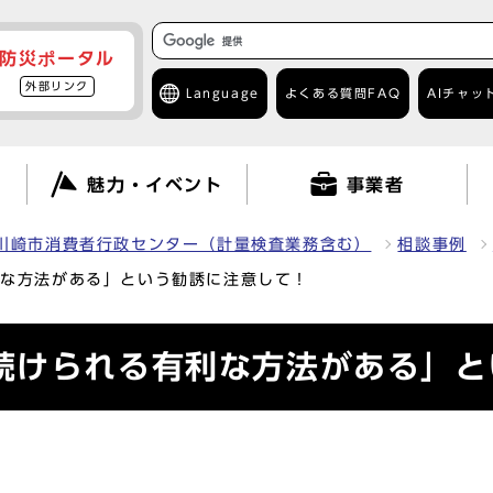
防災ポータル
外部リンク
Language
よくある質問
FAQ
AIチャッ
て
魅力・イベント
事業者
川崎市消費者行政センター（計量検査業務含む）
相談事例
利な方法がある」という勧誘に注意して！
続けられる有利な方法がある」と