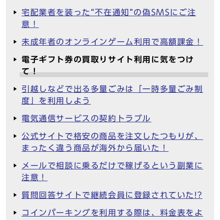
宅配業者を装った“不在通知”の偽SMSにご注
意！
未成年者のオンラインゲーム利用で高額課金！
電子ギフト券の買取りサイト利用に気をつけ
て！
引越しなどで出る多量ごみは「一時多量ごみ制
度」を利用しよう
電気通信サービスの契約トラブル
公式サイトで格安の商品を注文したつもりが、
まったく違う商品が海外から届いた！
メールで相談に乗るだけで稼げるという副業に
注意！
質問回答サイトで継続会員に登録されていた!?
コインパーキングを利用する際は、料金表をよ