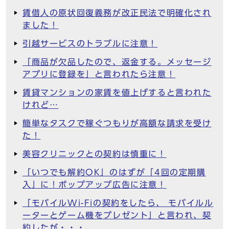
賃借人の原状回復義務が改正民法で明確化され
ました！
引越サービスのトラブルに注意！
「商品が欠品したので、返金する。メッセージ
アプリに登録を」と言われたら注意！
賃貸マンションの家賃を値上げすると言われた
けれど…
簡単なタスクで稼ぐつもりが高額な請求を受け
た！
美容クリニックとの契約は慎重に！
「いつでも解約OK」のはずが「4回の定期購
入」に！ポップアップ広告に注意！
「モバイルWi-Fiの契約をしたら、 モバイルル
ーターとゲーム機をプレゼント」と言われ、契
約したが・・・