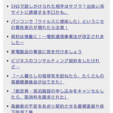
SNSで話しかけられた相手はサクラ？出会い系
サイトに誘導する手口かも。
パソコンで「ウイルスに感染した」というニセ
の警告表示が現れたら注意！
契約は慎重に！～電気通信事業法が改正されま
した～
家電製品の事故に気を付けましょう
ビジネスのコンサルティング契約をしたけれ
ど…
「一人暮らしの祖母宅を訪ねたら、たくさんの
高額健康食品が出てきた」
「航空券・宿泊施設の申し込みをキャンセルし
たら、取消料を請求された」
高齢者の不安をあおり契約させる屋根塗装や床
下防湿工事