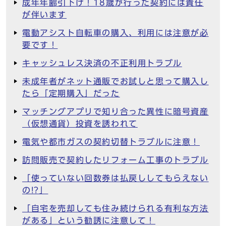
成年年齢引下げ！18歳が行った契約には責任
が伴います
電動アシスト自転車の購入、利用には注意が必
要です！
キャッシュレス決済の不正利用トラブル
未成年者がネット通販でお試しと思って購入し
たら「定期購入」だった
マッチングアプリで知り合った異性に暗号資産
（仮想通貨）投資を誘われて
電気や都市ガスの契約切替トラブルに注意！
訪問販売で契約したリフォーム工事のトラブル
「使っていない回数券は払戻ししてもらえない
の!?」
「自宅を売却しても住み続けられる有利な方法
がある」という勧誘に注意して！