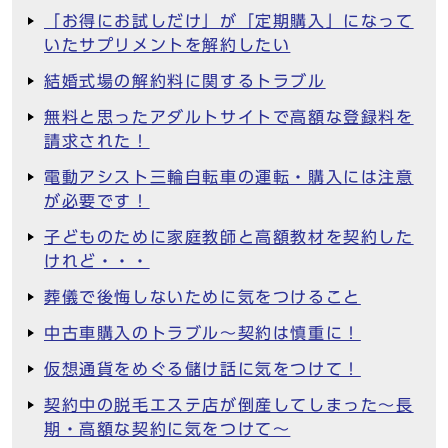
「お得にお試しだけ」が「定期購入」になって
いたサプリメントを解約したい
結婚式場の解約料に関するトラブル
無料と思ったアダルトサイトで高額な登録料を
請求された！
電動アシスト三輪自転車の運転・購入には注意
が必要です！
子どものために家庭教師と高額教材を契約した
けれど・・・
葬儀で後悔しないために気をつけること
中古車購入のトラブル～契約は慎重に！
仮想通貨をめぐる儲け話に気をつけて！
契約中の脱毛エステ店が倒産してしまった～長
期・高額な契約に気をつけて～