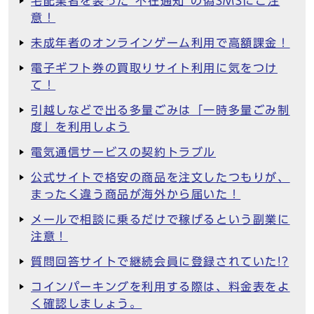
宅配業者を装った“不在通知”の偽SMSにご注
意！
未成年者のオンラインゲーム利用で高額課金！
電子ギフト券の買取りサイト利用に気をつけ
て！
引越しなどで出る多量ごみは「一時多量ごみ制
度」を利用しよう
電気通信サービスの契約トラブル
公式サイトで格安の商品を注文したつもりが、
まったく違う商品が海外から届いた！
メールで相談に乗るだけで稼げるという副業に
注意！
質問回答サイトで継続会員に登録されていた!?
コインパーキングを利用する際は、料金表をよ
く確認しましょう。