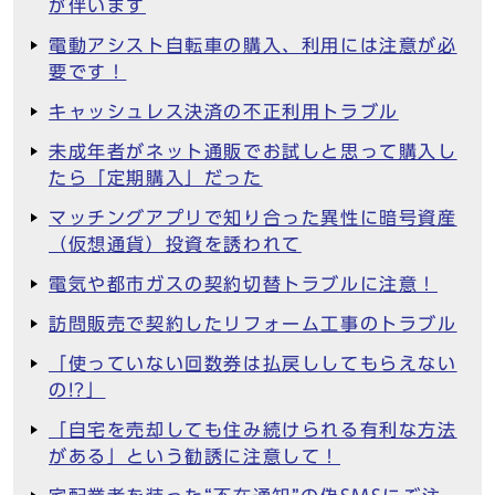
が伴います
電動アシスト自転車の購入、利用には注意が必
要です！
キャッシュレス決済の不正利用トラブル
未成年者がネット通販でお試しと思って購入し
たら「定期購入」だった
マッチングアプリで知り合った異性に暗号資産
（仮想通貨）投資を誘われて
電気や都市ガスの契約切替トラブルに注意！
訪問販売で契約したリフォーム工事のトラブル
「使っていない回数券は払戻ししてもらえない
の!?」
「自宅を売却しても住み続けられる有利な方法
がある」という勧誘に注意して！