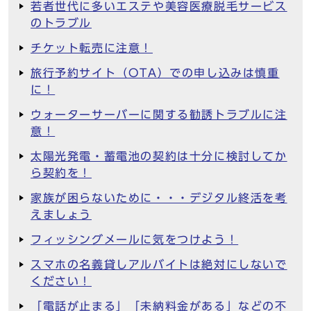
若者世代に多いエステや美容医療脱毛サービス
のトラブル
チケット転売に注意！
旅行予約サイト（OTA）での申し込みは慎重
に！
ウォーターサーバーに関する勧誘トラブルに注
意！
太陽光発電・蓄電池の契約は十分に検討してか
ら契約を！
家族が困らないために・・・デジタル終活を考
えましょう
フィッシングメールに気をつけよう！
スマホの名義貸しアルバイトは絶対にしないで
ください！
「電話が止まる」「未納料金がある」などの不