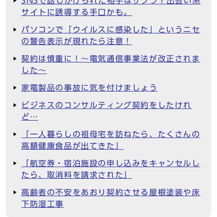
SNSで話しかけられた相手はサクラ？出会い系
サイトに誘導する手口かも。
パソコンで「ウイルスに感染した」というニセ
の警告表示が現れたら注意！
契約は慎重に！～電気通信事業法が改正されま
した～
家電製品の事故に気を付けましょう
ビジネスのコンサルティング契約をしたけれ
ど…
「一人暮らしの祖母宅を訪ねたら、たくさんの
高額健康食品が出てきた」
「航空券・宿泊施設の申し込みをキャンセルし
たら、取消料を請求された」
高齢者の不安をあおり契約させる屋根塗装や床
下防湿工事