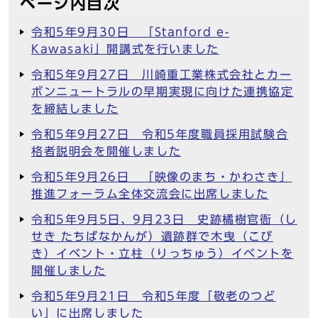
ページ内目次
令和5年9月30日 「Stanford e-
Kawasaki」開講式を行いました
令和5年9月27日 川崎重工業株式会社とカー
ボンニュートラルの早期実現に向けた連携協定
を締結しました
令和5年9月27日 令和5年度職員採用試験合
格者説明会を開催しました
令和5年9月26日 「映像のまち・かわさき」
推進フォーラム全体交流会に出席しました
令和5年9月5日、9月23日 史跡橘樹官衙（し
せき たちばなかんが）遺跡群で木曳（こび
き）イベント・立柱（りっちゅう）イベントを
開催しました
令和5年9月21日 令和5年度「敬老のつど
い」に出席しました