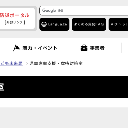
防災ポータル
外部リンク
Language
よくある質問
FAQ
AIチャッ
て
魅力・イベント
事業者
こども未来局
児童家庭支援・虐待対策室
室